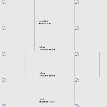
Coschütz
Kohlenstraße
Löbtau
Oederaner Straße
Löbtau
Oederaner Straße
Reick
Mügelner Straße