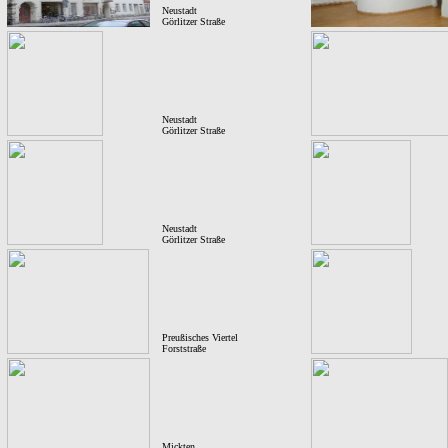
Neustadt
Görlitzer Straße
Neustadt
Görlitzer
Straße
Neustadt
Görlitzer
Straße
Preußisches Viertel
Forststraße
Mickten