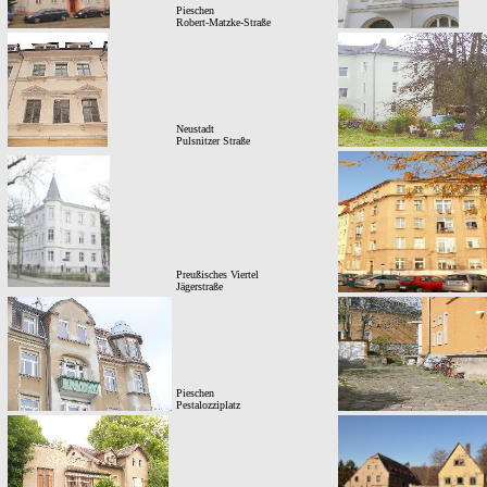
Pieschen
Robert-Matzke-Straße
Neustadt
Pulsnitzer Straße
Preußisches Viertel
Jägerstraße
Pieschen
Pestalozziplatz