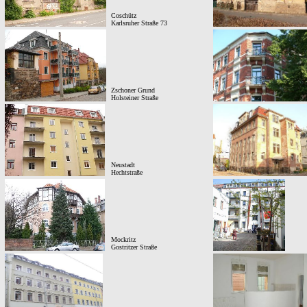
Coschütz
Karlsruher Straße 73
Zschoner Grund
Holsteiner Straße
Neustadt
H
echtstraße
Mockritz
Gostritzer Straße