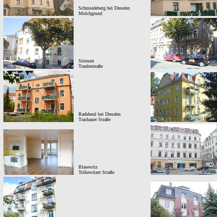
Schmiedeberg bei Dresden
Molchgrund
Striesen
Traubestraße
Radebeul bei Dresden
Trachauer Straße
Blasewitz
Tolkewitzer Straße