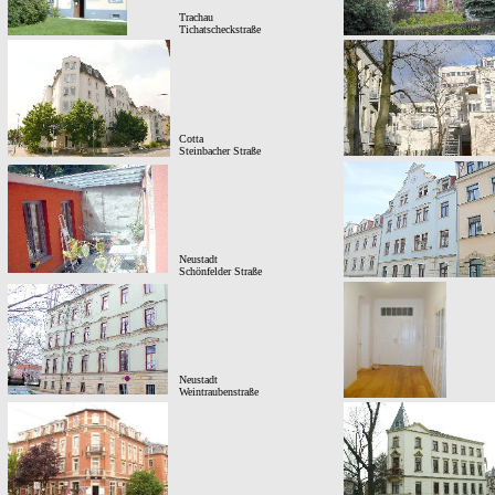
Trachau
Tichatscheckstraße
Cotta
Steinbacher Straße
Neustadt
Schönfelder Straße
Neustadt
Weintraubenstraße