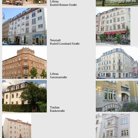
Löbtau
Rudolf-Renner-Straße
Neustadt
Rudolf-Leonhard-Straße
Löbtau
Saxoniastraße
Trachau
Rankestraße