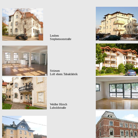
Leuben
Stephensonstraße
Striesen
Loft ehem.Tabakfabrik
Weißer Hirsch
Luboldstraße