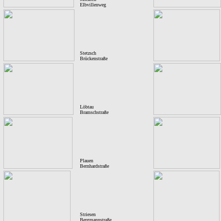
Elbvillenweg
Stetzsch
Brückenstraße
Löbtau
Bramschstraße
Plauen
Bernhardstraße
Striesen
Bergmannstraße